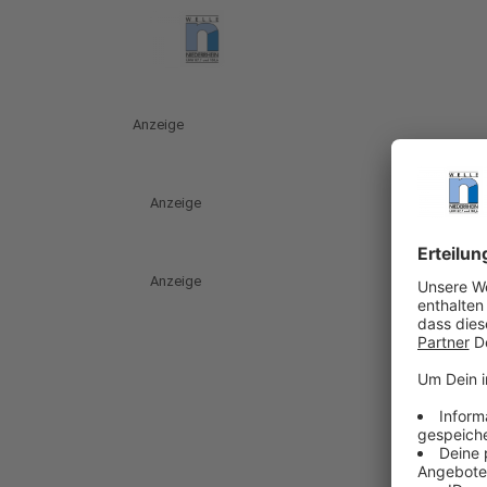
Anzeige
Anzeige
Anzeige