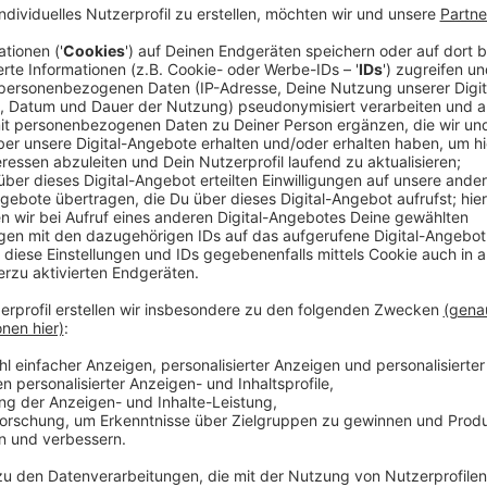
Doch für den in Ungnade gefallenen Detective Andre
dadurch die große Chance zur Wiedergutmachung - den
Millionenmetropole ausfindig machen. Und der greift 
Um Manhattan vom New Yorker Festland abzuschotte
Geschichte alle 21 Brücken geschlossen. Niemand k
Katz- und Maus-Spiel werden während der Suche na
verwässert. Davis kommt einer riesigen Verschwörun
aufpassen, wem er vertraut. Denn auch einige seiner
Anzeige
Wir benötigen Ihre Z
den YouTube Video
laden!