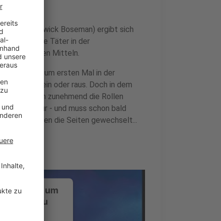
 Davis (Chadwick Boseman) ergibt sich
n er soll die Täter in der
zu drastischen Mitteln.
n, werden zum ersten Mal in der
ommt mehr rein oder raus. Doch in dem
ch den Tätern zunehmend die Rollen
g auf die Spur - und muss schon bald
 Kollegen haben die Seiten gewechselt...
ustimmung, um
-Service zu