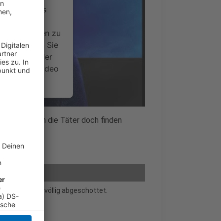
ervice eines
ideoinhalte
ce kann Daten zu
 Bitte lesen Sie
timmen Sie der
um dieses Video
.
onen
müssten sich die Täter doch finden
ielen falsch.
nsent Management
 wenig später völlig abgeschottet.