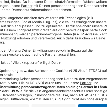
Wir verwenden einen S
Drittanbieters, um V
einzubetten. Dieser Servi
Ihren Aktivitäten sammeln.
die Details durch und s
Nutzung des Service zu, 
anzusehen
Mehr Informati
Manhattan ist von der Außenwelt abgeschnitten. Da 
Akzeptieren
lassen. Es sei denn, die Polizisten aus Davis‘ Team sp
powered by
Usercentrics Co
Anzeige
Platform
©
Copyright Metropolitan FilmExport
Die Täter können zunächst fliehen. Doch Manhattan ist
Anzeige