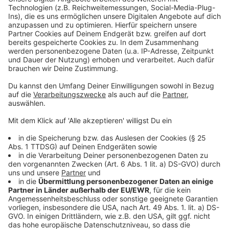
Mehr Informationen
Wenn die Soldaten Schofield und Blake diese
Nachricht überbringen, retten sie über 1.500
Akzeptieren
Menschenleben. Doch zur Überbringung der Nachricht
powered by
Usercentrics Consent
müssen sie ihr eigenes Leben aufs Spiel setzen.
Management Platform
Anzeige
©
Copyright Universal Pictures
Kann Blake seinen Bruder und seine Kameraden
retten?
Anzeige
©
Copyright Universal Pictures
Schofield rennt um sein Leben.