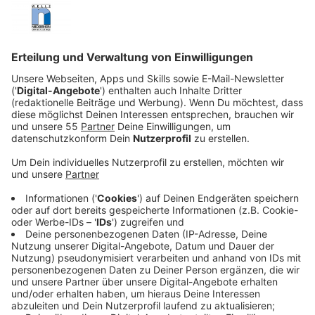
Anzeige
In Nordfrankreich ist die Situation noch kritischer.
Deutsche und britische Einheiten liegen in ihren
Schützengräben und lauern auf die Fehler des
Gegners. In dieser Situation werden die britischen
Soldaten Schofield (George MacKay) und Blake (Dean-
Charles Chapman) von ihrem Vorgesetzten General
Erinmore (Colin Firth) mit einem dringenden und
gefährlichen Auftrag losgeschickt: Sie sollen zwischen
den deutschen und britischen Schützengräben eine
Nachricht an ein anderes britisches Bataillon
überbringen. Erreicht die Nachricht die Truppen nicht,
laufen sie in einen deutschen Hinterhalt. Die Leben von
1.500 britischen Soldaten stehen auf dem Spiel –
darunter auch das von Blakes älterem Bruder Leslie
(Andrew Scott). Es beginnt ein Wettlauf mit der Zeit