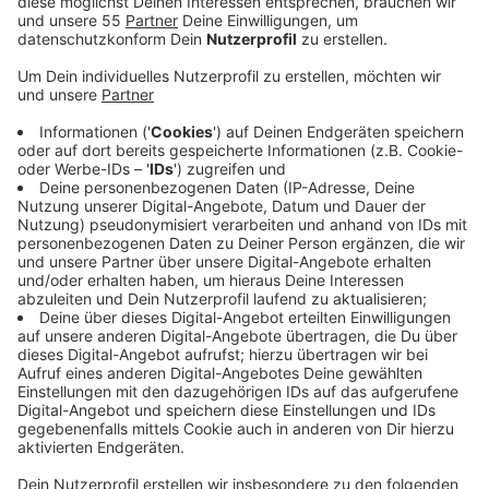
Authentisch und kultig feiern wir an dem Abend auf
verschiedenen Floors - von Disco und Fox über
NDW bis hinzu Soul und Funk ist alles dabei.
Karten gibt's im Vorverkauf für 11,- Euro bei:
Mediamarkt (Blumentalstraße) - Mediencenter
(Rheinstraße) - Ticket Sachs (Hansa Centrum) - By
Butzen Hairconcept (Nordwall) - Diebels Fasskeller
(Hülser Str.)
Restaurant Derby (Rennbahn) - Online unter:
www.rennbahn-tickets.de
An der Abendkasse kosten die Tickets 14,- Euro.
Einlass ist ab 20 Uhr.