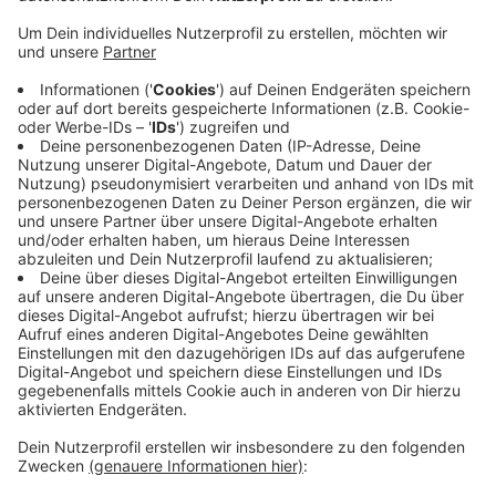
Kita Felbelstraße, dem Neukirchener
Erziehungsverein und vielen weiteren Teilnehmern
kann hier gefeiert und gegessen werden. Unter
dem Motto "Vielfalt im Quartier" feiert die
Nachbarschaft mit jedem Interessierten bei
leckerem vom Grill, einem Blasorchester und einer
große Fotoaktion.
Los geht's morgen um 15:00 Uhr und geht bis 18:00
Uhr.
Veröffentlicht:
Donnerstag, 13.06.2019 13:28
Anzeige