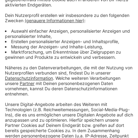
während der Sommermonate im Waldsee
aufgebaut ist, austoben. Für das leibliche Wohl ist
an diversen Essens- und Getränkeständen
ausreichend gesorgt. Ab 20 Uhr geht der Tag am
See in die Beachparty über. Gäste ab 18 Jahren
feiern bei DJ-Musik und Sonnenuntergang bis tief
in die Nacht hinein und können den Tag noch einmal
Revue passieren lassen. Feuerschalen am Strand
und eine Lichtkreation rund um den Strand
verwandeln den Waldsee in eine einzigartige
Location. Auch die Beachparty ist kostenfrei.
Weitere Infos
hier
Veröffentlicht:
Freitag, 21.06.2019 12:09
Anzeige