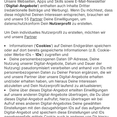
Urlaubsfeeling am 06.07.2019 an Uerdingens
Waldsee. Ab 20 Uhr geht der Tag am See in die
Beachparty über. Feiern bis in die Nacht bei
einzigartiger Atmosphäre.
Deutschlands größter
Schwimmverein lädt am Samstag, den 06.07.2019
zum Tag am See ein. Um Punkt 12 Uhr können
Gäste einen Strandtag mit Stand-Up-Paddling,
entspannen in der Sonne und Action im und rund
um den Waldsee genießen - und das bei freiem
Eintritt! Bei sommerlichen Temperaturen strömten
im vergangenen Jahr weit über 1.000 Besucher an
den Uerdinger Waldseestrand. Familien, Mitglieder
mit ihren Freunden und alle, die einen rundum
entspannten Sommertag inklusive Urlaubsfeeling
verbringen möchten, werden auch in diesem Jahr
auf ihre Kosten kommen. Wer möchte, kann sich
im See abkühlen, beim Stand-Up-Paddling
teilnehmen oder sich auf dem Actionparcours, der